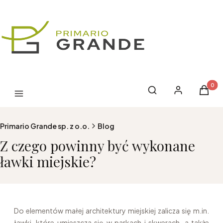
Produk
Otwórz wyszukiwark
Szukaj
Zaloguj się
Koszyk
Menu
Primario Grande sp. z o.o.
Blog
Z czego powinny być wykonane
ławki miejskie?
Do elementów małej architektury miejskiej zalicza się m.in.
ławki, które umieszcza się w parkach i skwerach, a także