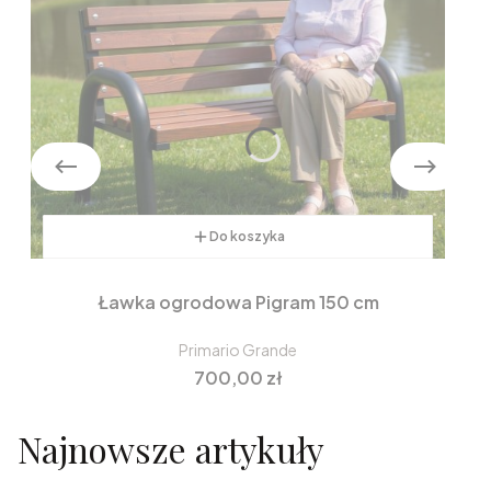
Do koszyka
Ławka ogrodowa Pigram 150 cm
Primario Grande
Cena
700,00 zł
Najnowsze artykuły