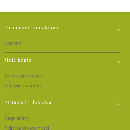
Linki w stopce
Formularz kontaktowy
Kontakt
Moje konto
Twoje zamówienia
Ustawienia konta
Płatności i dostawa
Regulaminy
Polityka prywatności