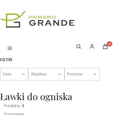
Produk
Otwórz wyszukiwark
Szukaj
Zaloguj się
Koszyk
Menu
FILTRY
Cena
Wysyłka w
Promocja
Koniec filtrów
Ławki do ogniska
Produkty:
4
Sortowanie: