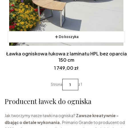
Do koszyka
Ławka ogniskowa łukowa z laminatu HPL bez oparcia
150 cm
Cena
1 749,00 zł
Strona
z 1
Producent ławek do ogniska
Jak tworzymy nasze ławki na ogniska?
Zawsze kreatywnie -
dbając o detale wykonania.
Primario Grande to producent od