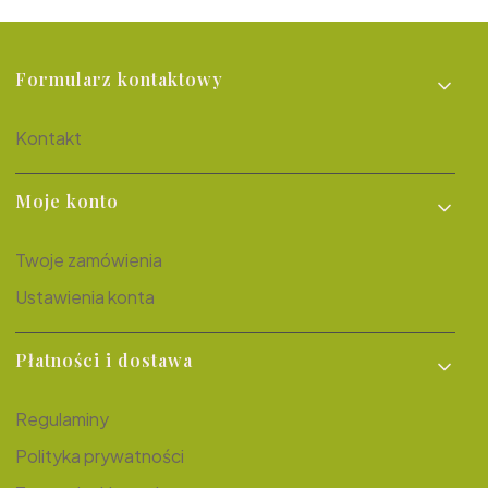
Linki w stopce
Formularz kontaktowy
Kontakt
Moje konto
Twoje zamówienia
Ustawienia konta
Płatności i dostawa
Regulaminy
Polityka prywatności