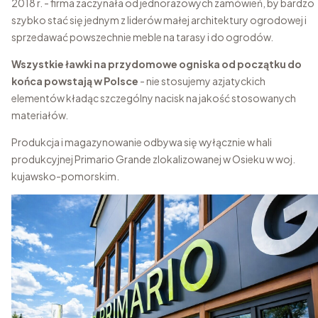
2018 r. - firma zaczynała od jednorazowych zamówień, by bardzo
szybko stać się jednym z liderów małej architektury ogrodowej i
sprzedawać powszechnie meble na tarasy i do ogrodów.
Wszystkie ławki na przydomowe ogniska od początku do
końca powstają w Polsce
- nie stosujemy azjatyckich
elementów kładąc szczególny nacisk na jakość stosowanych
materiałów.
Produkcja i magazynowanie odbywa się wyłącznie w hali
produkcyjnej Primario Grande zlokalizowanej w Osieku w woj.
kujawsko-pomorskim.