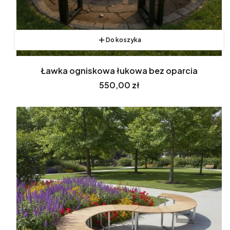
Do koszyka
Ławka ogniskowa łukowa bez oparcia
Cena
550,00 zł