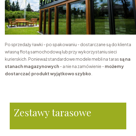
Po sprzedaży ławki - po spakowaniu - dostarczane są do klienta
własną flotą samochodową lub przy wykorzystaniu sieci
kurierskich. Ponieważ standardowe modele mebli na taras
są na
stanach magazynowych
- a nie na zamówienie -
możemy
dostarczać produkt wyjątkowo szybko
.
Zestawy tarasowe