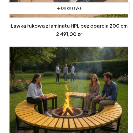
Do koszyka
Ławka łukowa z laminatu HPL bez oparcia 200 cm
Cena
2 491,00 zł