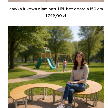
Ławka łukowa z laminatu HPL bez oparcia 150 cm
Cena
1 749,00 zł