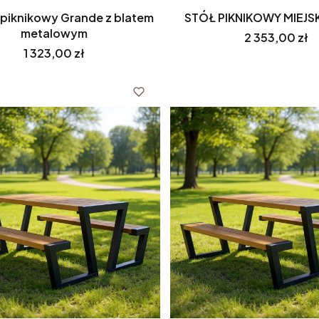
piknikowy Grande z blatem
STÓŁ PIKNIKOWY MIEJS
metalowym
Cena
2 353,00 zł
Cena
1 323,00 zł