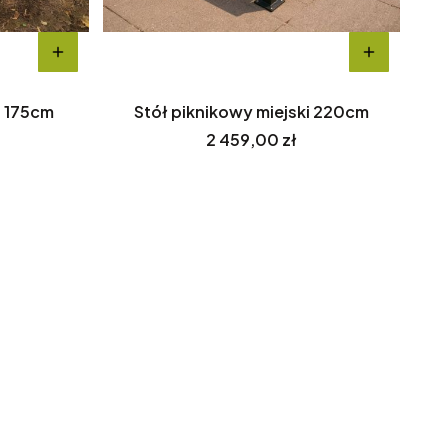
i 175cm
Stół piknikowy miejski 220cm
Cena
2 459,00 zł