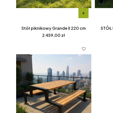
Stół piknikowy Grande II 220 cm
STÓŁ 
Cena
2 459,00 zł