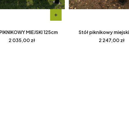
PIKNIKOWY MIEJSKI 125cm
Stół piknikowy miejsk
Cena
Cena
2 035,00 zł
2 247,00 zł