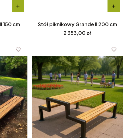
II 150 cm
Stół piknikowy Grande II 200 cm
Cena
2 353,00 zł