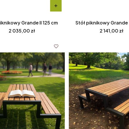
iknikowy Grande II 125 cm
Stół piknikowy Grande 
Cena
Cena
2 035,00 zł
2 141,00 zł