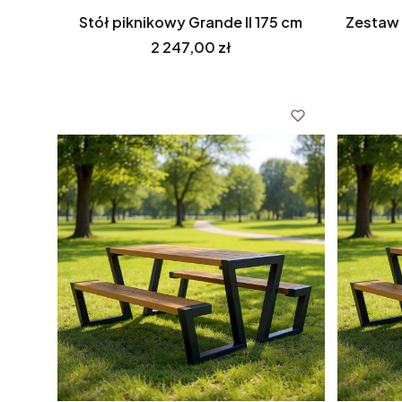
Stół piknikowy Grande II 175 cm
Zestaw 
Cena
2 247,00 zł