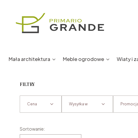
Mała architektura
Meble ogrodowe
Wiaty i 
FILTRY
Cena
Wysyłka w
Promocj
Koniec filtrów
Lista produktów
Sortowanie: