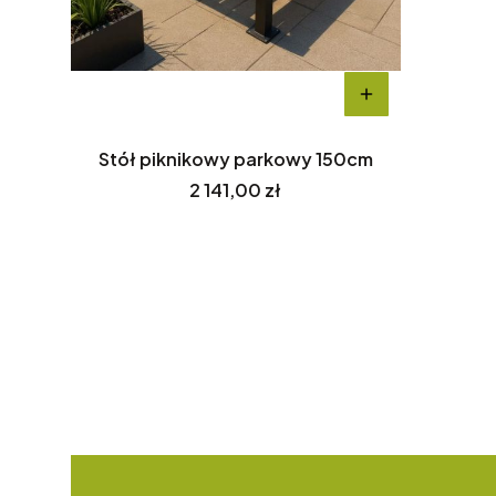
Stół piknikowy parkowy 150cm
Cena
2 141,00 zł