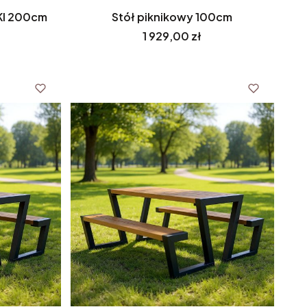
KI 200cm
Stół piknikowy 100cm
Cena
1 929,00 zł