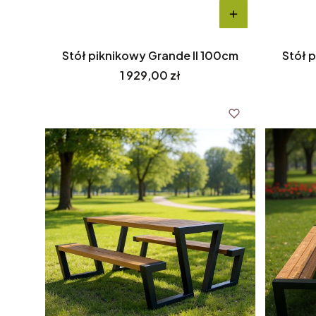
Stół piknikowy Grande II 100cm
Stół p
Cena
1 929,00 zł