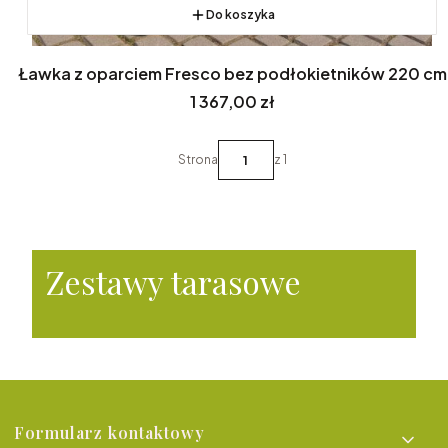
Do koszyka
Ławka z oparciem Fresco bez podłokietników 220 cm
Cena
1 367,00 zł
Strona
z 1
Zestawy tarasowe
Linki w stopce
Formularz kontaktowy