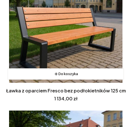
Do koszyka
Ławka z oparciem Fresco bez podłokietników 125 cm
Cena
1 134,00 zł