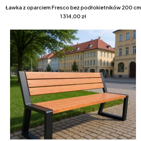
Ławka z oparciem Fresco bez podłokietników 200 cm
Cena
1 314,00 zł