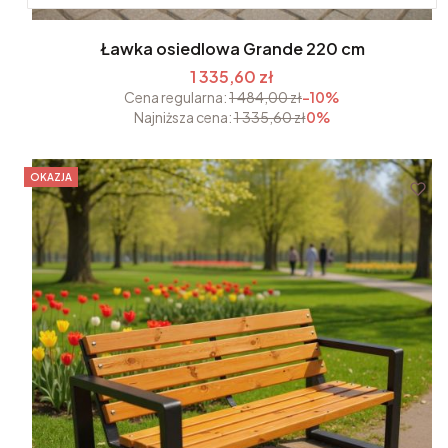
Ławka osiedlowa Grande 220 cm
1 335,60 zł
Cena regularna:
1 484,00 zł
-10%
Najniższa cena:
1 335,60 zł
0%
OKAZJA