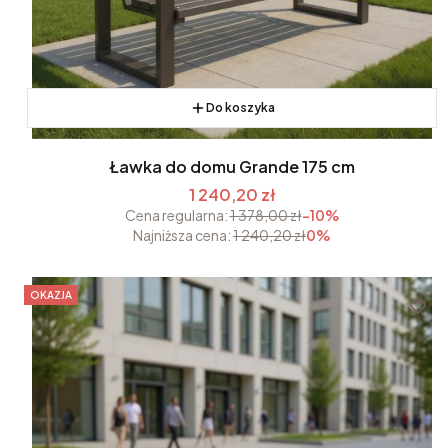
Do koszyka
Ławka do domu Grande 175 cm
1 240,20 zł
Cena regularna:
1 378,00 zł
-10%
Najniższa cena:
1 240,20 zł
0%
OKAZJA