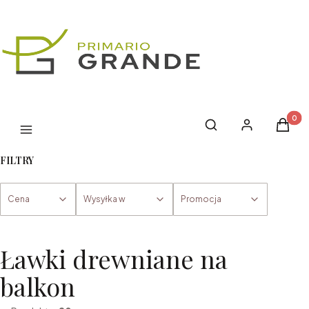
Produk
Otwórz wyszukiwark
Szukaj
Zaloguj się
Koszyk
Menu
FILTRY
Cena
Wysyłka w
Promocja
Koniec filtrów
Ławki drewniane na
balkon