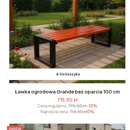
Do koszyka
Ławka ogrodowa Grande bez oparcia 100 cm
715,50 zł
Cena regularna:
795,00 zł
-10%
Najniższa cena:
715,50 zł
0%
OKAZJA