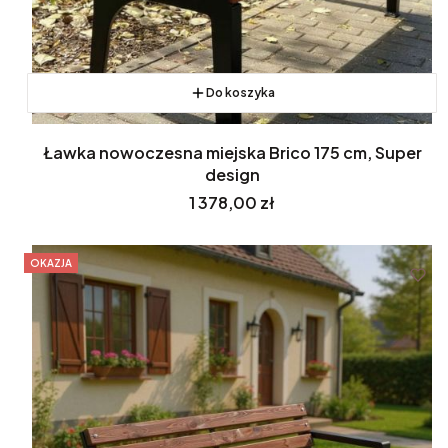
Do koszyka
Ławka nowoczesna miejska Brico 175 cm, Super
design
Cena
1 378,00 zł
OKAZJA