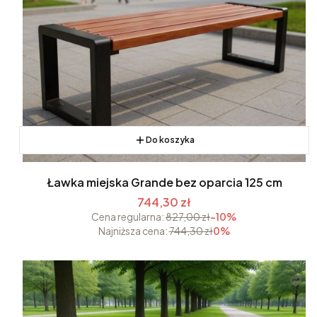
Do koszyka
Ławka miejska Grande bez oparcia 125 cm
744,30 zł
Cena regularna:
827,00 zł
-10%
Najniższa cena:
744,30 zł
0%