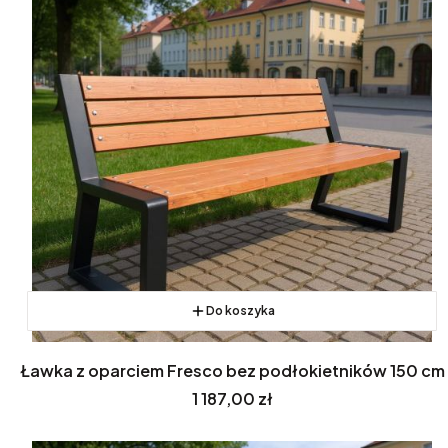
Do koszyka
Ławka z oparciem Fresco bez podłokietników 150 cm
Cena
1 187,00 zł