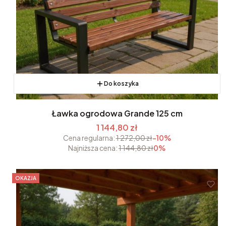
Do koszyka
Ławka ogrodowa Grande 125 cm
1 144,80 zł
Cena regularna:
1 272,00 zł
-10%
Najniższa cena:
1 144,80 zł
0%
OKAZJA