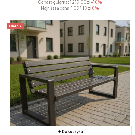
Cena regularna:
1 219,00 zł
-10%
Najniższa cena:
1 097,10 zł
0%
OKAZJA
Do koszyka