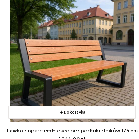
Do koszyka
Ławka z oparciem Fresco bez podłokietników 175 cm
Cena