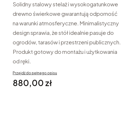
Solidny stalowy stelaż i wysokogatunkowe
drewno świerkowe gwarantują odporność
na warunki atmosferyczne. Minimalistyczny
design sprawia, że stół idealnie pasuje do
ogrodów, tarasów i przestrzeni publicznych.
Produkt gotowy do montażu i użytkowania
od ręki.
Przejdź do pełnego opisu
Cena
880,00 zł
Opcje
Poszczególne warianty mogą różnić się ceną
*
Wybierz Kolor