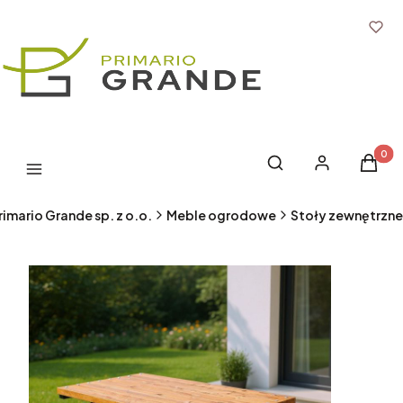
Produk
Otwórz wyszukiwark
Szukaj
Zaloguj się
Koszyk
Menu
rimario Grande sp. z o.o.
Meble ogrodowe
Stoły zewnętrzne