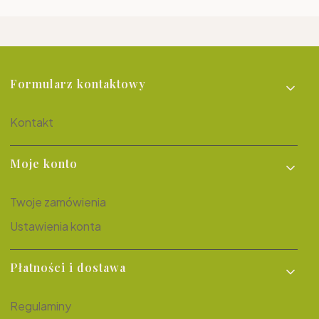
Linki w stopce
Formularz kontaktowy
Kontakt
Moje konto
Twoje zamówienia
Ustawienia konta
Płatności i dostawa
Regulaminy