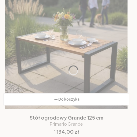
Do koszyka
Stół ogrodowy Grande 125 cm
Primario Grande
Cena
1 134,00 zł