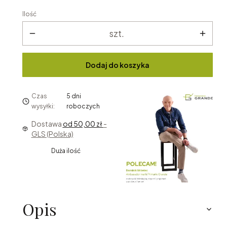
Ilość
szt.
Dodaj do koszyka
Czas
5 dni
wysyłki:
roboczych
Dostawa
od 50,00 zł
-
GLS (Polska)
Duża ilość
Opis