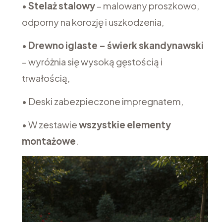
•
Stelaż stalowy
– malowany proszkowo,
odporny na korozję i uszkodzenia,
•
Drewno iglaste – świerk skandynawski
– wyróżnia się wysoką gęstością i
trwałością,
• Deski zabezpieczone impregnatem,
• W zestawie
wszystkie elementy
montażowe
.