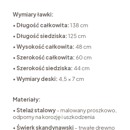
Wymiary ławki:
•
Długość całkowita:
138 cm
•
Długość siedziska:
125 cm
•
Wysokość całkowita:
48 cm
•
Szerokość całkowita:
60 cm
•
Szerokość siedziska:
44 cm
•
Wymiary deski:
4,5 × 7 cm
Materiały:
•
Stelaż stalowy
– malowany proszkowo,
odporny na korozję i uszkodzenia
•
Świerk skandynawski
– trwałe drewno