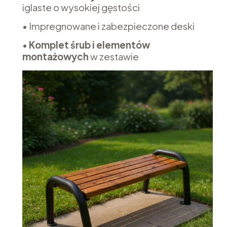
iglaste o wysokiej gęstości
• Impregnowane i zabezpieczone deski
•
Komplet śrub i elementów
montażowych
w zestawie