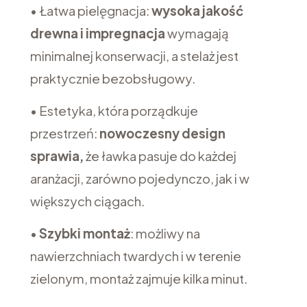
• Łatwa pielęgnacja:
wysoka jakość
drewna i impregnacja
wymagają
minimalnej konserwacji, a stelaż jest
praktycznie bezobsługowy.
• Estetyka, która porządkuje
przestrzeń:
nowoczesny design
sprawia,
że ławka pasuje do każdej
aranżacji, zarówno pojedynczo, jak i w
większych ciągach.
•
Szybki montaż
: możliwy na
nawierzchniach twardych i w terenie
zielonym, montaż zajmuje kilka minut.