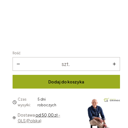
Rozmiar P1 bez oparcia 125
Opcjonalne
Nie wybieram
100
125
150
175
200
220
Ilość
szt.
Dodaj do koszyka
Czas
5 dni
wysyłki:
roboczych
Dostawa
od 50,00 zł
-
GLS (Polska)