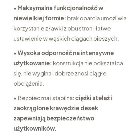
•
Maksymalna funkcjonalność w
niewielkiej formie:
brak oparcia umożliwia
korzystanie z ławki z obu stron i łatwe
ustawienie w wąskich ciągach pieszych.
•
Wysoka odporność na intensywne
użytkowanie:
konstrukcja nie odkształca
się, nie wygina i dobrze znosi ciągłe
obciążenia.
• Bezpieczna i stabilna:
ciężki stelaż i
zaokrąglone krawędzie desek
zapewniają bezpieczeństwo
użytkowników.