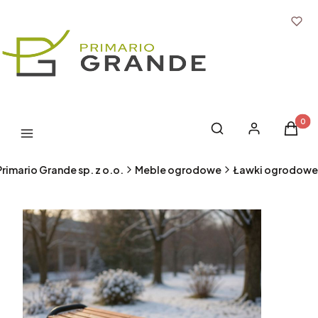
Produk
Otwórz wyszukiwark
Szukaj
Zaloguj się
Koszyk
Menu
Primario Grande sp. z o.o.
Meble ogrodowe
Ławki ogrodowe