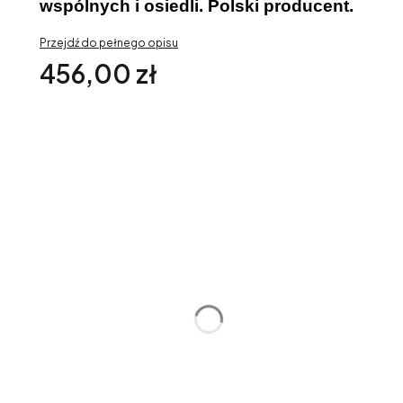
wspólnych i osiedli. Polski producent.
Przejdź do pełnego opisu
Cena
456,00 zł
Opcje
Poszczególne warianty mogą różnić się ceną
*
Wybierz Kolor