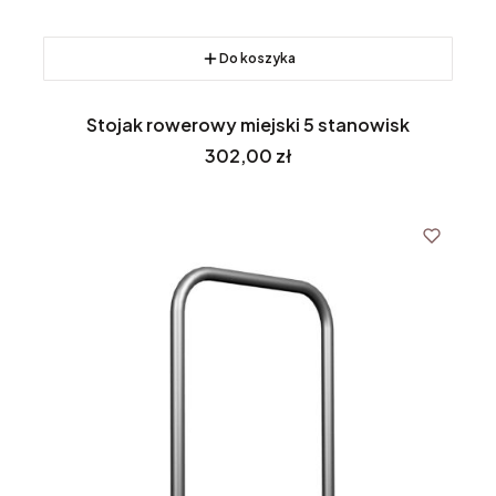
Do koszyka
Stojak rowerowy miejski 5 stanowisk
Cena
302,00 zł