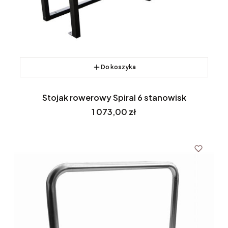
Do koszyka
Stojak rowerowy Spiral 6 stanowisk
Cena
1 073,00 zł