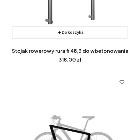
Do koszyka
Stojak rowerowy rura fi 48,3 do wbetonowania
Cena
318,00 zł