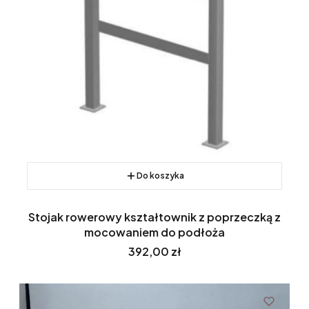
Do koszyka
Stojak rowerowy kształtownik z poprzeczką z
mocowaniem do podłoża
Cena
392,00 zł
NOWOŚĆ