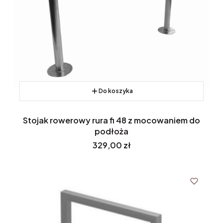
Do koszyka
Stojak rowerowy rura fi 48 z mocowaniem do
podłoża
Cena
329,00 zł