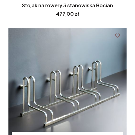
Stojak na rowery 3 stanowiska Bocian
Cena
477,00 zł