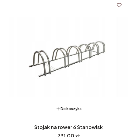
Do koszyka
Stojak na rower 6 Stanowisk
Cena
731,00 zł