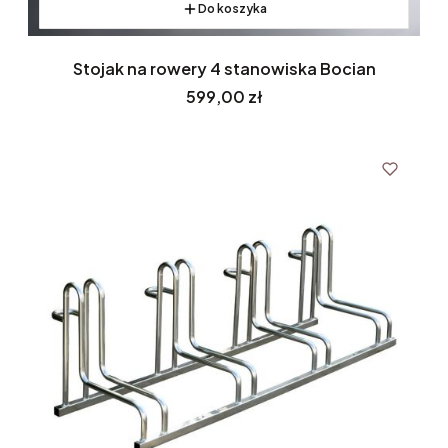
Do koszyka
Stojak na rowery 4 stanowiska Bocian
Cena
599,00 zł