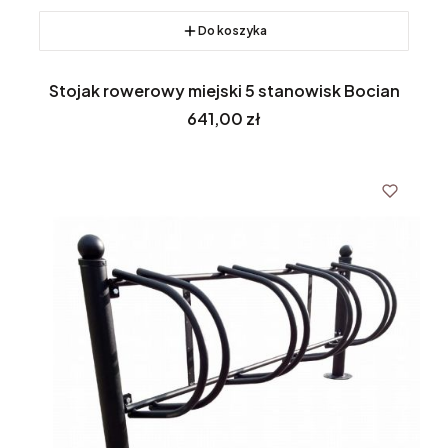
Do koszyka
Stojak rowerowy miejski 5 stanowisk Bocian
Cena
641,00 zł