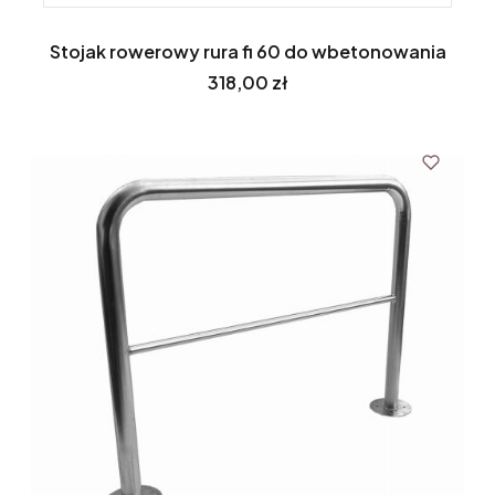
Stojak rowerowy rura fi 60 do wbetonowania
Cena
318,00 zł