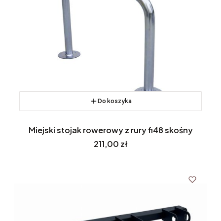
Do koszyka
Miejski stojak rowerowy z rury fi48 skośny
Cena
211,00 zł