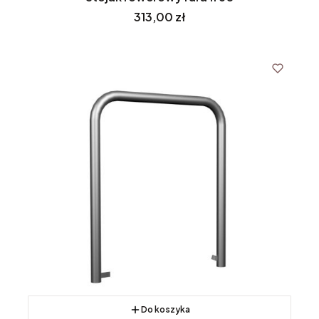
Cena
313,00 zł
Do koszyka