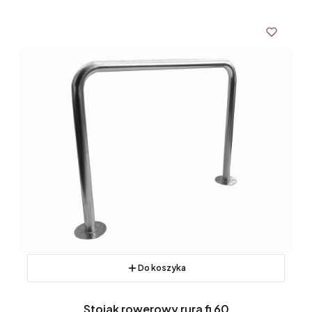
Do koszyka
Stojak rowerowy rura fi 60