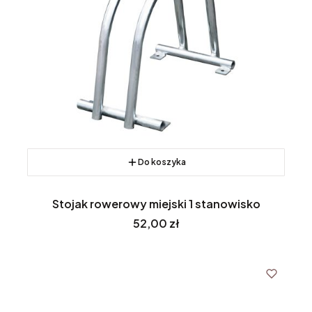
Do koszyka
Stojak rowerowy miejski 1 stanowisko
Cena
52,00 zł