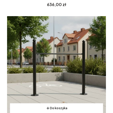
Cena
636,00 zł
Do koszyka