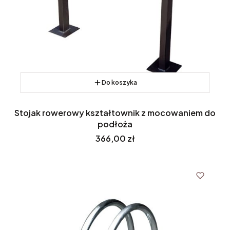
Do koszyka
Stojak rowerowy kształtownik z mocowaniem do
podłoża
Cena
366,00 zł