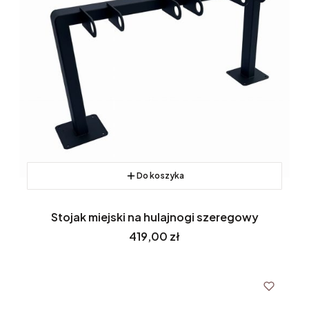
Do koszyka
Stojak miejski na hulajnogi szeregowy
Cena
419,00 zł