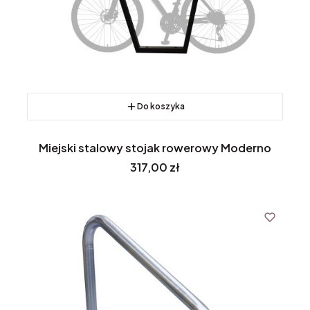
Do koszyka
Miejski stalowy stojak rowerowy Moderno
Cena
317,00 zł