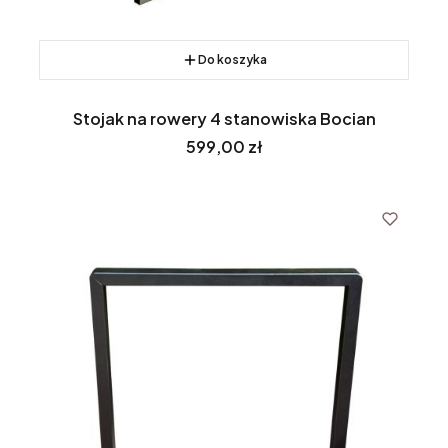
Do koszyka
Stojak na rowery 4 stanowiska Bocian
Cena
599,00 zł