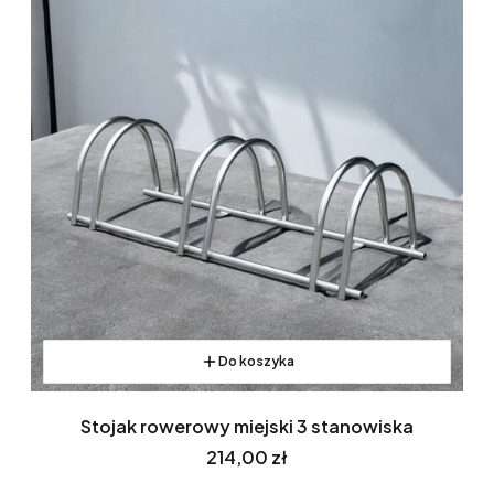
Do koszyka
Stojak rowerowy miejski 3 stanowiska
Cena
214,00 zł