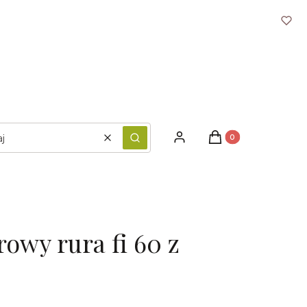
Produkty w koszyku: 
Zaloguj się
Koszyk
Wyczyść
Szukaj
rowy rura fi 60 z