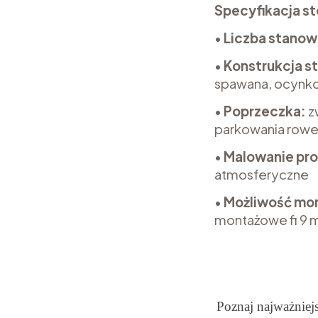
Specyfikacja st
•
Liczba stanow
•
Konstrukcja s
spawana, ocynk
•
Poprzeczka:
z
parkowania rowe
•
Malowanie pr
atmosferyczne
•
Możliwość mon
montażowe fi 9
Poznaj najważniej