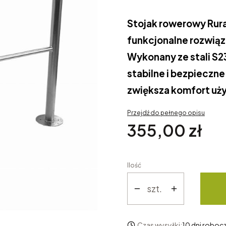
Stojak rowerowy Rura 
funkcjonalne rozwiąz
Wykonany ze stali S
stabilne i bezpieczn
zwiększa komfort uż
Przejdź do pełnego opisu
Cena
355,00 zł
Ilość
szt.
Czas wysyłki:
10 dni roboc