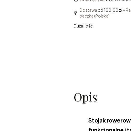
Dostawa
od 100,00 zł
- R
paczka (Polska)
Duża ilość
Opis
Stojak rowerowy
funkcjonalne i t