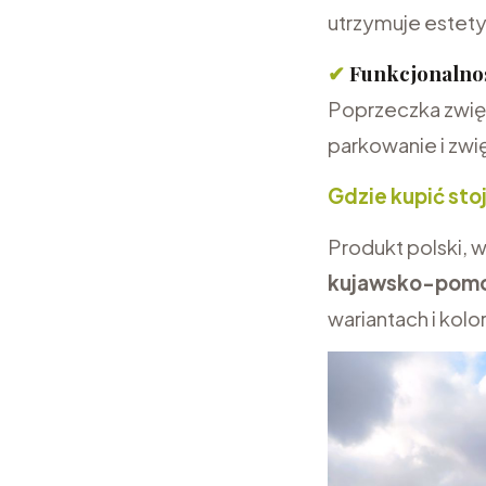
utrzymuje estety
✔
Funkcjonalnoś
Poprzeczka zwięk
parkowanie i zw
Gdzie kupić stoj
Produkt polski,
kujawsko-pomo
wariantach i kolo