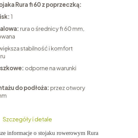
ojaka Rura fi 60 z poprzeczką:
isk:
1
talowa:
rura o średnicy fi 60 mm,
owana
większa stabilność i komfort
ru
oszkowe:
odporne na warunki
tażu do podłoża:
przez otwory
 mm
Szczegóły i detale
sze informacje o stojaku rowerowym Rura