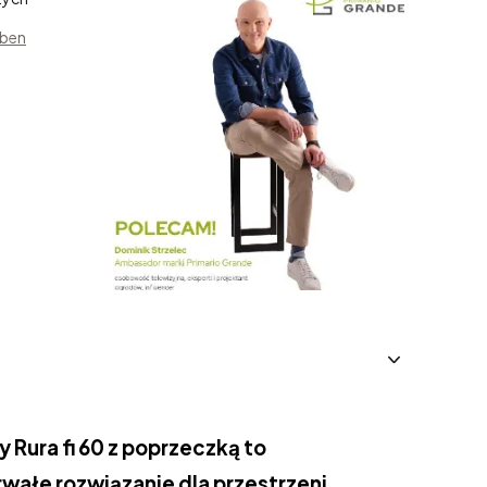
aben
 Rura fi 60 z poprzeczką to
rwałe rozwiązanie dla przestrzeni