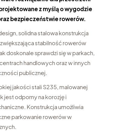
aprojektowane z myślą o wygodzie
raz bezpieczeństwie rowerów.
design, solidna stalowa konstrukcja
 zwiększająca stabilność rowerów
jak doskonale sprawdzi się w parkach,
 centrach handlowych oraz w innych
zności publicznej.
iej jakości stali S235, malowanej
 jest odporny na korozję i
haniczne. Konstrukcja umożliwia
ieczne parkowanie rowerów w
znych.