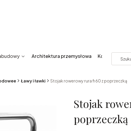
zabudowy
Architektura przemysłowa
Kontakt
rodowee
Ławy i ławki
Stojak rowerowy rura fi 60 z poprzeczką
Stojak rowe
poprzeczką