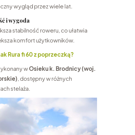
czny wygląd przez wiele lat.
ć i wygoda
sza stabilność roweru, co ułatwia
iększa komfort użytkowników.
ak Rura fi 60 z poprzeczką?
 wykonany w
Osieku k. Brodnicy (woj.
rskie)
, dostępny w różnych
rach stelaża.