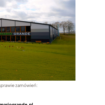
 sprawie zamówień:
0
mariogrande.pl