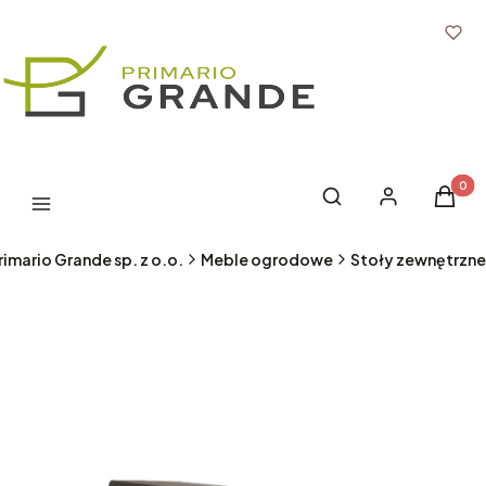
Produk
Otwórz wyszukiwark
Szukaj
Zaloguj się
Koszyk
Menu
rimario Grande sp. z o.o.
Meble ogrodowe
Stoły zewnętrzne