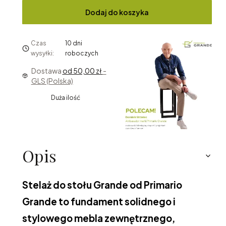
Dodaj do koszyka
Czas
10 dni
wysyłki:
roboczych
Dostawa
od 50,00 zł
-
GLS (Polska)
Duża ilość
Opis
Stelaż do stołu Grande od Primario
Grande to fundament solidnego i
stylowego mebla zewnętrznego,