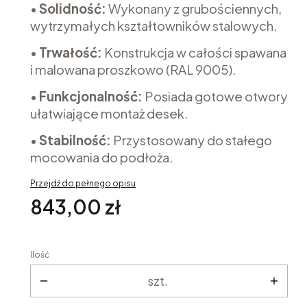
•
Solidność:
Wykonany z grubościennych,
wytrzymałych kształtowników stalowych.
•
Trwałość:
Konstrukcja w całości spawana
i malowana proszkowo (RAL 9005).
•
Funkcjonalność:
Posiada gotowe otwory
ułatwiające montaż desek.
•
Stabilność:
Przystosowany do stałego
mocowania do podłoża.
Przejdź do pełnego opisu
Cena
843,00 zł
Ilość
szt.