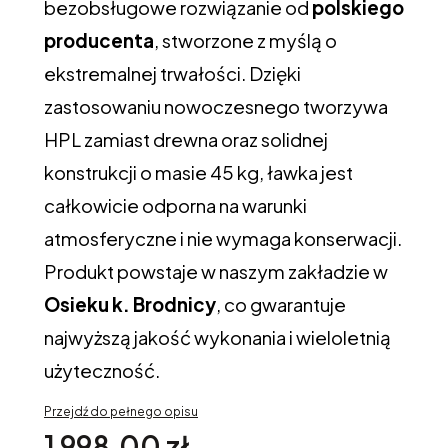
bezobsługowe rozwiązanie od
polskiego
producenta
, stworzone z myślą o
ekstremalnej trwałości. Dzięki
zastosowaniu nowoczesnego tworzywa
HPL zamiast drewna oraz solidnej
konstrukcji o masie 45 kg, ławka jest
całkowicie odporna na warunki
atmosferyczne i nie wymaga konserwacji.
Produkt powstaje w naszym zakładzie w
Osieku k. Brodnicy
, co gwarantuje
najwyższą jakość wykonania i wieloletnią
użyteczność.
Przejdź do pełnego opisu
Cena
1 998,00 zł