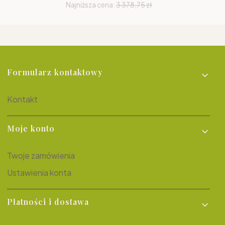
Najniższa cena:
3 378,75 zł
Linki w stopce
Formularz kontaktowy
Kontakt
Moje konto
Twoje zamówienia
Ustawienia konta
Płatności i dostawa