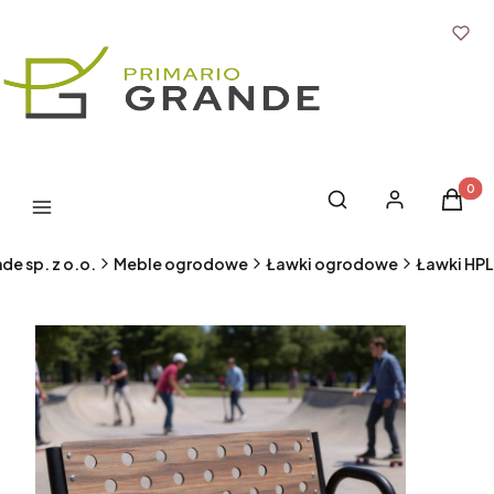
Produk
Otwórz wyszukiwark
Szukaj
Zaloguj się
Koszyk
Menu
de sp. z o.o.
Meble ogrodowe
Ławki ogrodowe
Ławki HPL