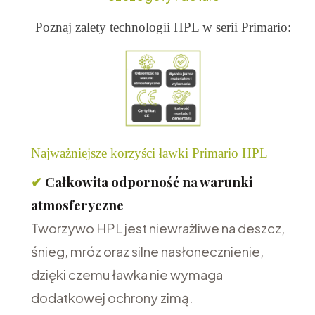
Poznaj zalety technologii HPL w serii Primario:
Najważniejsze korzyści ławki Primario HPL
✔
Całkowita odporność na warunki
atmosferyczne
Tworzywo HPL jest niewrażliwe na deszcz,
śnieg, mróz oraz silne nasłonecznienie,
dzięki czemu ławka nie wymaga
dodatkowej ochrony zimą.