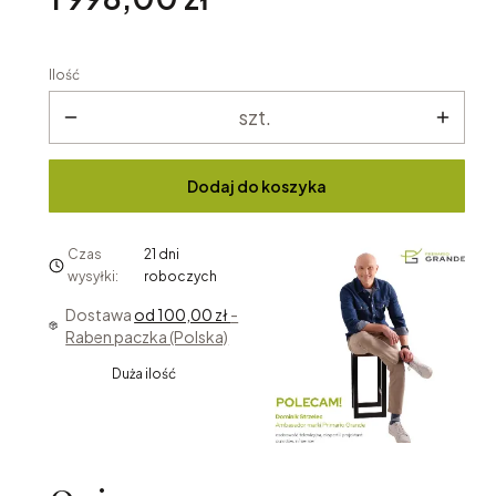
Ilość
szt.
Dodaj do koszyka
Czas
21 dni
wysyłki:
roboczych
Dostawa
od 100,00 zł
-
Raben paczka (Polska)
Duża ilość