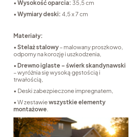
•
Wysokość oparcia:
35,5 cm
•
Wymiary
deski:
4,5 x 7 cm
Materiały:
•
Stelaż stalowy
– malowany proszkowo,
odporny na korozję i uszkodzenia,
•
Drewno iglaste – świerk skandynawski
– wyróżnia się wysoką gęstością i
trwałością,
• Deski zabezpieczone impregnatem,
• W zestawie
wszystkie elementy
montażowe
.