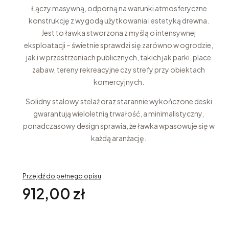
Łączy masywną, odporną na warunki atmosferyczne
konstrukcję z wygodą użytkowania i estetyką drewna.
Jest to ławka stworzona z myślą o intensywnej
eksploatacji – świetnie sprawdzi się zarówno w ogrodzie,
jak i w przestrzeniach publicznych, takich jak parki, place
zabaw, tereny rekreacyjne czy strefy przy obiektach
komercyjnych.
Solidny stalowy stelaż oraz starannie wykończone deski
gwarantują wieloletnią trwałość, a minimalistyczny,
ponadczasowy design sprawia, że ławka wpasowuje się w
każdą aranżację.
Przejdź do pełnego opisu
Cena
912,00 zł
Opcje