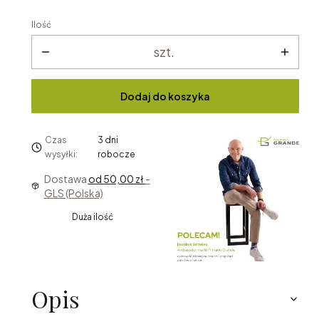
Ilość
szt.
Dodaj do koszyka
Czas
3 dni
wysyłki:
robocze
Dostawa
od 50,00 zł
-
GLS (Polska)
Duża ilość
Opis