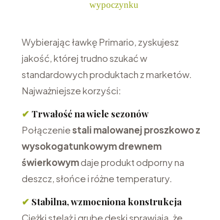
wypoczynku
Wybierając ławkę Primario, zyskujesz
jakość, której trudno szukać w
standardowych produktach z marketów.
Najważniejsze korzyści:
✔
Trwałość na wiele sezonów
Połączenie
stali malowanej proszkowo
z
wysokogatunkowym drewnem
świerkowym
daje produkt odporny na
deszcz, słońce i różne temperatury.
✔
Stabilna, wzmocniona konstrukcja
Ciężki stelaż i grube deski sprawiają, że