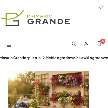
Produk
Otwórz wyszukiwark
Szukaj
Zaloguj się
Koszyk
Menu
Primario Grande sp. z o.o.
Meble ogrodowe
Ławki ogrodowe