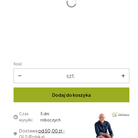
Ilość
szt.
Dodaj do koszyka
Czas
5 dni
wysyłki:
roboczych
Dostawa
od 50,00 zł
-
GLS (Polska)