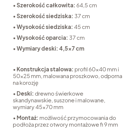
•
Szerokość całkowita:
64,5 cm
•
Szerokość siedziska:
37 cm
•
Wysokość siedziska:
45 cm
•
Wysokość oparcia:
37 cm
•
Wymiary deski: 4,5x7 cm
•
Konstrukcja stalowa:
profil 60x40 mm i
50x25 mm, malowana proszkowo, odporna
na korozję
•
Deski:
drewno świerkowe
skandynawskie, suszone i malowane,
wymiary 45x70 mm
•
Montaż:
możliwość przymocowania do
podłoża przez otwory montażowe fi 9 mm