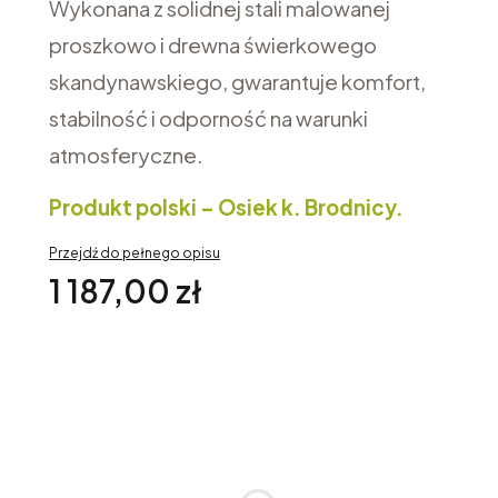
Wykonana z solidnej stali malowanej
proszkowo i drewna świerkowego
skandynawskiego, gwarantuje komfort,
stabilność i odporność na warunki
atmosferyczne.
Produkt polski – Osiek k. Brodnicy.
Przejdź do pełnego opisu
Cena
1 187,00 zł
Opcje
Poszczególne warianty mogą różnić się ceną
*
Wybierz Kolor