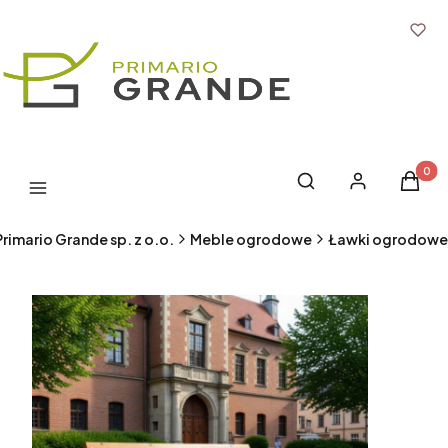
Produk
Otwórz wyszukiwark
Szukaj
Zaloguj się
Koszyk
Menu
Primario Grande sp. z o.o.
Meble ogrodowe
Ławki ogrodowe