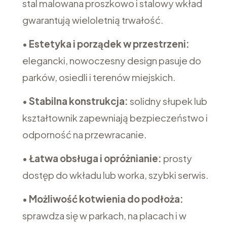
stal malowana proszkowo i stalowy wkład
gwarantują wieloletnią trwałość.
•
Estetyka i porządek w przestrzeni:
elegancki, nowoczesny design pasuje do
parków, osiedli i terenów miejskich.
•
Stabilna konstrukcja:
solidny słupek lub
kształtownik zapewniają bezpieczeństwo i
odporność na przewracanie.
•
Łatwa obsługa i opróżnianie:
prosty
dostęp do wkładu lub worka, szybki serwis.
•
Możliwość kotwienia do podłoża:
sprawdza się w parkach, na placach i w