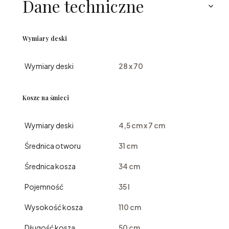
Dane techniczne
Wymiary deski
Wymiary deski
28 x 70
Kosze na śmieci
Wymiary deski
4,5 cm x 7 cm
Średnica otworu
31 cm
Średnica kosza
34 cm
Pojemność
35 l
Wysokość kosza
110 cm
Długość kosza
50 cm