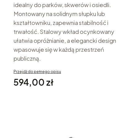
idealny do parków, skwerów i osiedli.
Montowany na solidnym słupku lub
kształtowniku, zapewnia stabilność i
trwałość. Stalowy wkład ocynkowany
ułatwia opróżnianie, a elegancki design
wpasowuje się w każdą przestrzeń
publiczną.
Przejdź do pełnego opisu
Cena
594,00 zł
Opcje
Poszczególne warianty mogą różnić się ceną
*
Wybierz Kolor