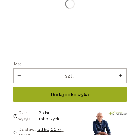
Ilość
szt.
Dodaj do koszyka
Czas
21 dni
wysyłki:
roboczych
Dostawa
od 50,00 zł
-