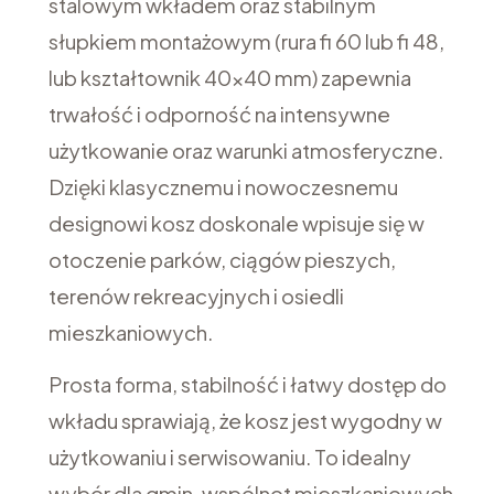
stalowym wkładem oraz stabilnym
słupkiem montażowym (rura fi 60 lub fi 48,
lub kształtownik 40x40 mm) zapewnia
trwałość i odporność na intensywne
użytkowanie oraz warunki atmosferyczne.
Dzięki klasycznemu i nowoczesnemu
designowi kosz doskonale wpisuje się w
otoczenie parków, ciągów pieszych,
terenów rekreacyjnych i osiedli
mieszkaniowych.
Prosta forma, stabilność i łatwy dostęp do
wkładu sprawiają, że kosz jest wygodny w
użytkowaniu i serwisowaniu. To idealny
wybór dla gmin, wspólnot mieszkaniowych,