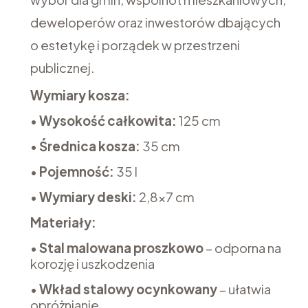
deweloperów oraz inwestorów dbających
o estetykę i porządek w przestrzeni
publicznej.
Wymiary kosza:
•
Wysokość całkowita:
125 cm
•
Średnica kosza:
35 cm
•
Pojemność:
35 l
•
Wymiary deski:
2,8x7 cm
Materiały:
•
Stal malowana proszkowo
– odporna na
korozję i uszkodzenia
•
Wkład stalowy ocynkowany
– ułatwia
opróżnianie