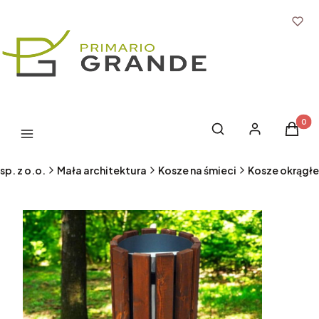
Produk
Otwórz wyszukiwark
Szukaj
Zaloguj się
Koszyk
Menu
sp. z o.o.
Mała architektura
Kosze na śmieci
Kosze okrągłe