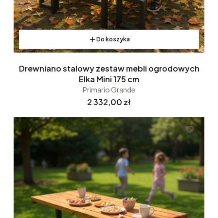
Do koszyka
Drewniano stalowy zestaw mebli ogrodowych
Elka Mini 175 cm
Primario Grande
Cena
2 332,00 zł