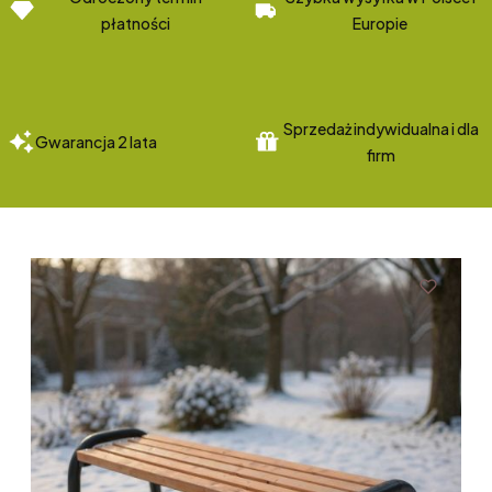
płatności
Europie
Sprzedaż indywidualna i dla
Gwarancja 2 lata
firm