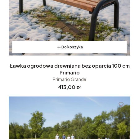
Do koszyka
Ławka ogrodowa drewniana bez oparcia 100 cm
Primario
Primario Grande
Cena
413,00 zł