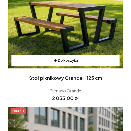
Do koszyka
Stół piknikowy Grande II 125 cm
Primario Grande
Cena
2 035,00 zł
OKAZJA