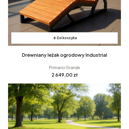
Do koszyka
Drewniany leżak ogrodowy Industrial
Primario Grande
Cena
2 649,00 zł