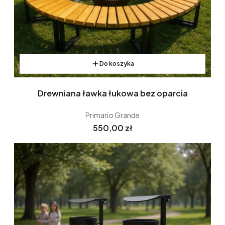
Do koszyka
Drewniana ławka łukowa bez oparcia
Primario Grande
Cena
550,00 zł