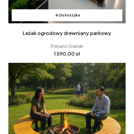
Do koszyka
Leżak ogrodowy drewniany parkowy
Primario Grande
Cena
1 590,00 zł