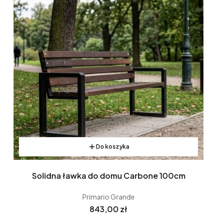
Do koszyka
Solidna ławka do domu Carbone 100cm
Primario Grande
Cena
843,00 zł