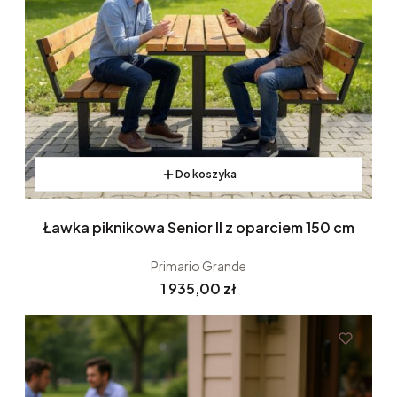
Do koszyka
Ławka piknikowa Senior II z oparciem 150 cm
Primario Grande
Cena
1 935,00 zł