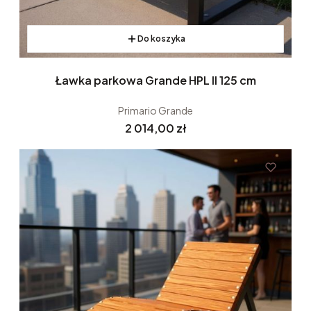
Do koszyka
Ławka parkowa Grande HPL II 125 cm
Primario Grande
Cena
2 014,00 zł