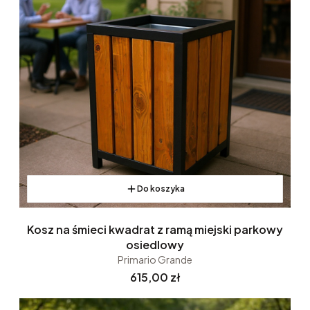
Do koszyka
Kosz na śmieci kwadrat z ramą miejski parkowy
osiedlowy
Primario Grande
Cena
615,00 zł