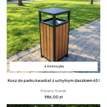
Do koszyka
Kosz do parku kwadrat z uchylnym daszkiem 65 l
Primario Grande
Cena
986,00 zł