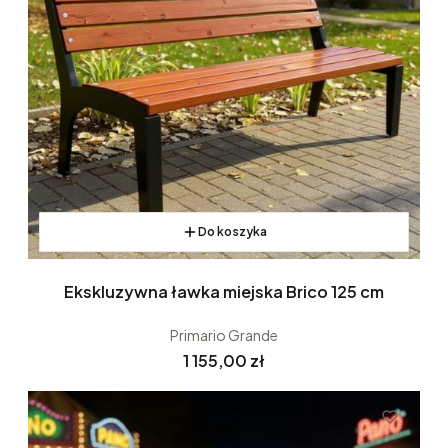
Do koszyka
Ekskluzywna ławka miejska Brico 125 cm
Primario Grande
Cena
1 155,00 zł