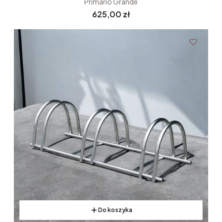
Primario Grande
Cena
625,00 zł
NOWOŚĆ
Do koszyka