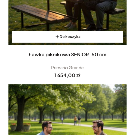
Do koszyka
Ławka piknikowa SENIOR 150 cm
Primario Grande
Cena
1 654,00 zł