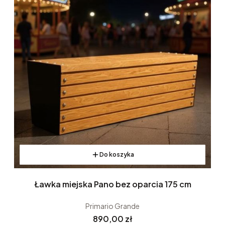
Do koszyka
Ławka miejska Pano bez oparcia 175 cm
Primario Grande
Cena
890,00 zł