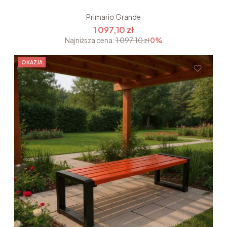
Primario Grande
1 097,10 zł
Najniższa cena:
1 097,10 zł
0%
OKAZJA