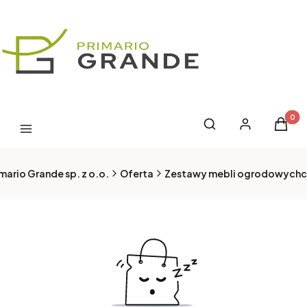
Produk
Otwórz wyszukiwark
Szukaj
Zaloguj się
Koszyk
Menu
mario Grande sp. z o.o.
Oferta
Zestawy mebli ogrodowychc