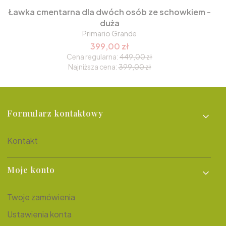
Ławka cmentarna dla dwóch osób ze schowkiem -
duża
Primario Grande
399,00 zł
Cena regularna:
449,00 zł
Najniższa cena:
399,00 zł
Linki w stopce
Formularz kontaktowy
Kontakt
Moje konto
Twoje zamówienia
Ustawienia konta