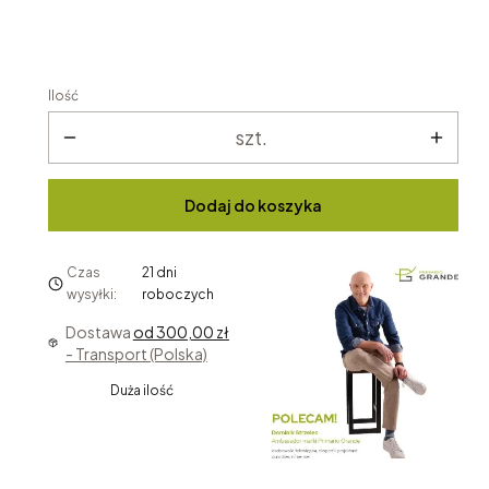
400 cm x 600 cm
Ilość
szt.
Dodaj do koszyka
Czas
21 dni
wysyłki:
roboczych
Dostawa
od 300,00 zł
- Transport (Polska)
Duża ilość