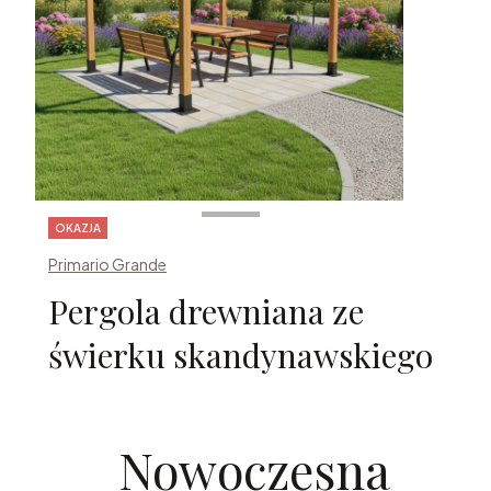
Tagi produktu
OKAZJA
Primario Grande
Pergola drewniana ze
świerku skandynawskiego
Nowoczesna