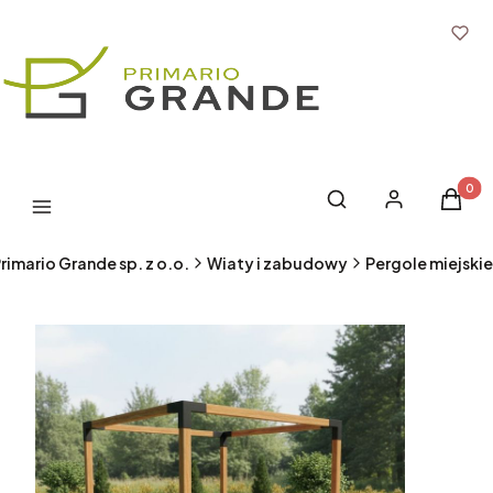
Produk
Otwórz wyszukiwark
Szukaj
Zaloguj się
Koszyk
Menu
rimario Grande sp. z o.o.
Wiaty i zabudowy
Pergole miejskie