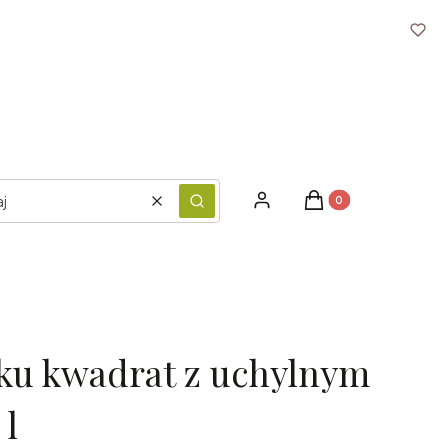
Produkty w koszyku: 
Zaloguj się
Koszyk
Wyczyść
Szukaj
ku kwadrat z uchylnym
 l