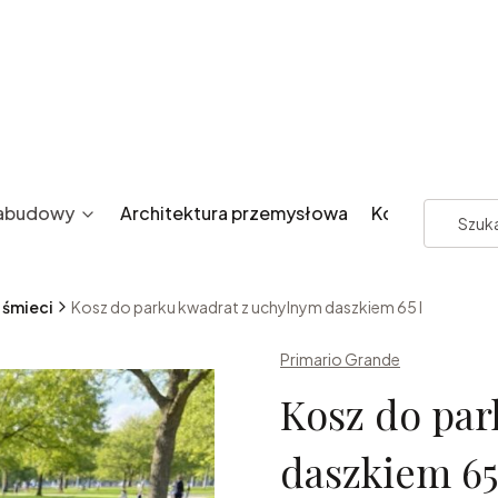
zabudowy
Architektura przemysłowa
Kontakt
 śmieci
Kosz do parku kwadrat z uchylnym daszkiem 65 l
Primario Grande
Kosz do par
daszkiem 65