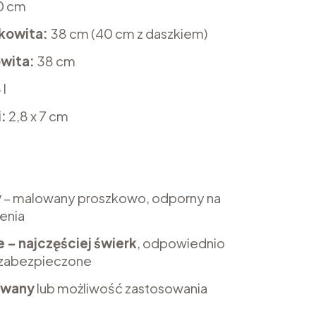
0 cm
kowita:
38 cm (40 cm z daszkiem)
wita:
38 cm
 l
:
2,8 x 7 cm
y
– malowany proszkowo, odporny na
zenia
 – najczęściej świerk
, odpowiednio
 zabezpieczone
owany
lub możliwość zastosowania