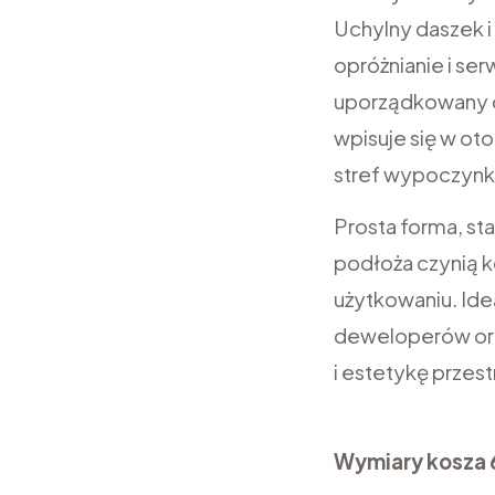
Uchylny daszek i
opróżnianie i se
uporządkowany de
wpisuje się w ot
stref wypoczyn
Prosta forma, st
podłoża czynią 
użytkowaniu. Ide
deweloperów ora
i estetykę przest
Wymiary kosza 6