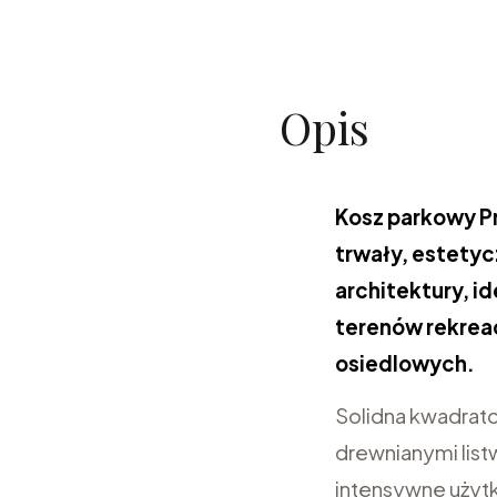
Opis
Kosz parkowy Pr
trwały, estetyc
architektury, i
terenów rekreac
osiedlowych.
Solidna kwadrato
drewnianymi lis
intensywne użytk