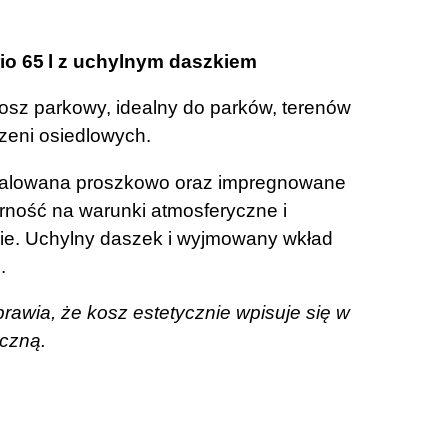
io 65 l z uchylnym daszkiem
kosz parkowy, idealny do parków, terenów
rzeni osiedlowych.
malowana proszkowo oraz impregnowane
rność na warunki atmosferyczne i
ie. Uchylny daszek i wyjmowany wkład
.
awia, że kosz estetycznie wpisuje się w
iczną.