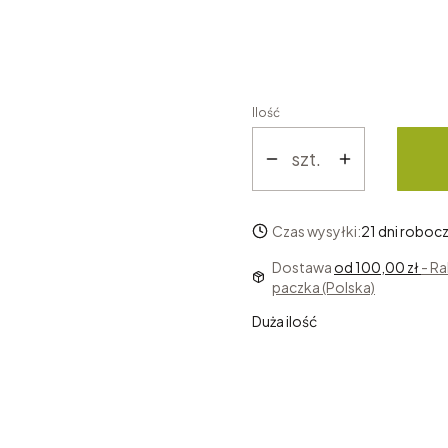
65 L
45 L
Ilość
szt.
Czas wysyłki:
21 dni roboc
Dostawa
od 100,00 zł
- R
paczka (Polska)
Duża ilość