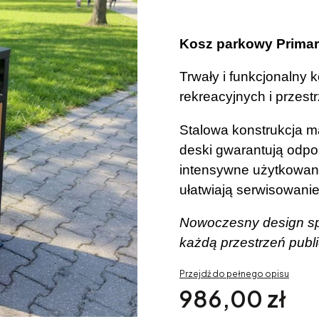
Kosz parkowy Primar
Trwały i funkcjonalny 
rekreacyjnych i przest
Stalowa konstrukcja 
deski gwarantują odpo
intensywne użytkowan
ułatwiają serwisowanie
Nowoczesny design spr
każdą przestrzeń publ
Przejdź do pełnego opisu
Cena
986,00 zł