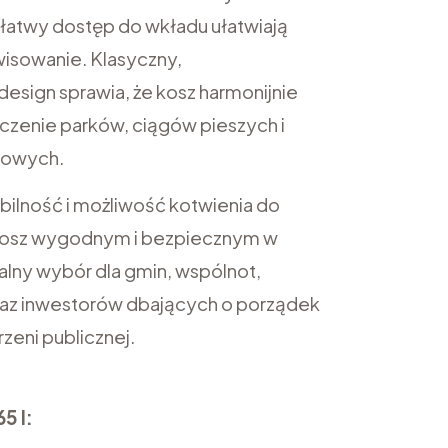
 łatwy dostęp do wkładu ułatwiają
rwisowanie. Klasyczny,
sign sprawia, że kosz harmonijnie
oczenie parków, ciągów pieszych i
kowych.
abilność i możliwość kotwienia do
kosz wygodnym i bezpiecznym w
alny wybór dla gmin, wspólnot,
z inwestorów dbających o porządek
rzeni publicznej.
5 l: