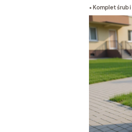
•
Komplet śrub 