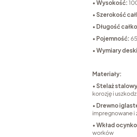
•
Wysokość:
10
•
Szerokość cał
•
Długość całko
•
Pojemność:
65
•
Wymiary deski
Materiały:
•
Stelaż stalow
korozję i uszkod
•
Drewno iglaste
impregnowane i
•
Wkład ocynk
worków