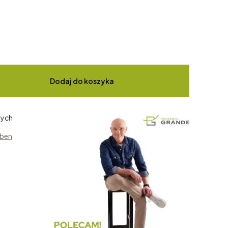
Dodaj do koszyka
zych
aben