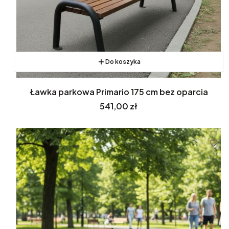
Do koszyka
Ławka parkowa Primario 175 cm bez oparcia
Cena
541,00 zł