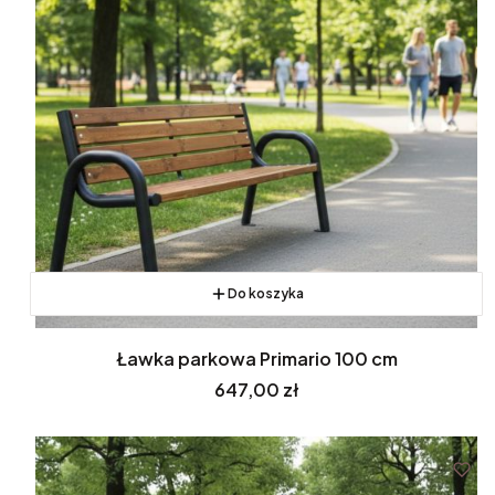
Do koszyka
Ławka parkowa Primario 100 cm
Cena
647,00 zł