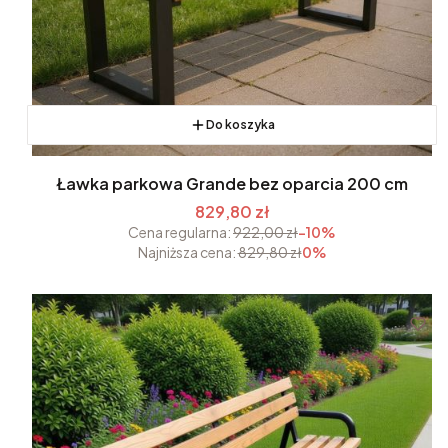
Do koszyka
Ławka parkowa Grande bez oparcia 200 cm
829,80 zł
Cena regularna:
922,00 zł
-10%
Najniższa cena:
829,80 zł
0%