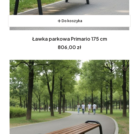
Do koszyka
Ławka parkowa Primario 175 cm
Cena
806,00 zł