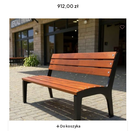
Cena
912,00 zł
Do koszyka