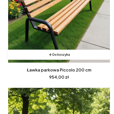
Do koszyka
Ławka parkowa Piccolo 200 cm
Cena
954,00 zł