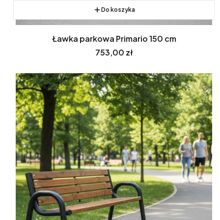
Do koszyka
Ławka parkowa Primario 150 cm
Cena
753,00 zł