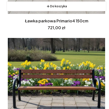
Do koszyka
Ławka parkowa Primario4 150cm
Cena
721,00 zł