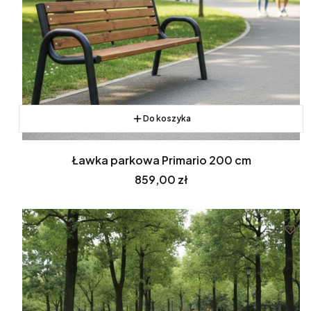
Do koszyka
Ławka parkowa Primario 200 cm
Cena
859,00 zł