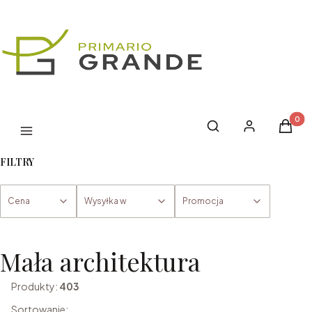
Produk
Otwórz wyszukiwark
Szukaj
Zaloguj się
Koszyk
Menu
FILTRY
Cena
Wysyłka w
Promocja
Koniec filtrów
Mała architektura
Produkty:
403
Sortowanie: