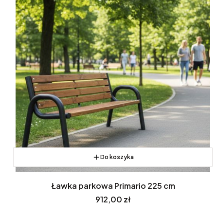
Do koszyka
Ławka parkowa Primario 225 cm
Cena
912,00 zł