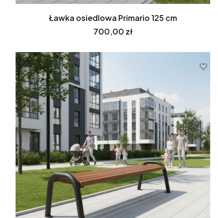
Ławka osiedlowa Primario 125 cm
Cena
700,00 zł