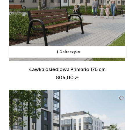
Do koszyka
Ławka osiedlowa Primario 175 cm
Cena
806,00 zł