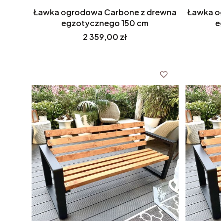
Ławka ogrodowa Carbone z drewna
Ławka o
egzotycznego 150 cm
e
Cena
2 359,00 zł