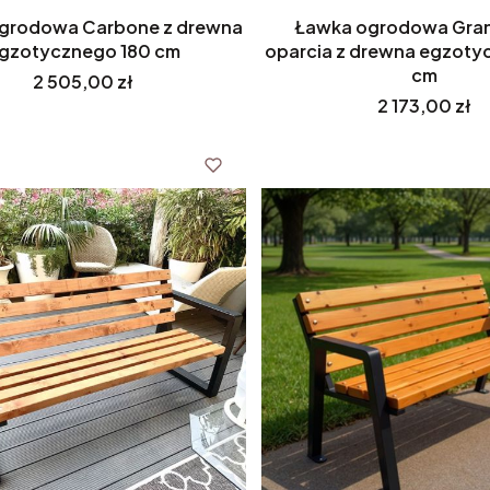
grodowa Carbone z drewna
Ławka ogrodowa Gra
gzotycznego 180 cm
oparcia z drewna egzoty
cm
Cena
2 505,00 zł
Cena
2 173,00 zł