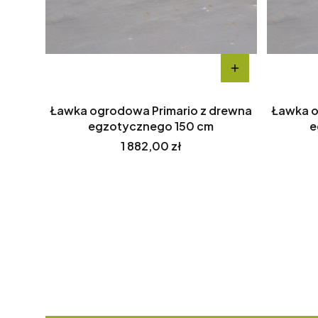
Ławka ogrodowa Primario z drewna
Ławka o
egzotycznego 150 cm
e
Cena
1 882,00 zł