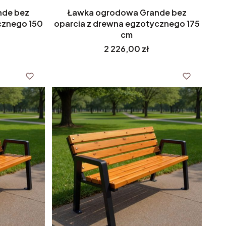
nde bez
Ławka ogrodowa Grande bez
cznego 150
oparcia z drewna egzotycznego 175
cm
Cena
2 226,00 zł