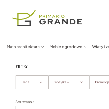
Mała architektura
Meble ogrodowe
Wiaty i 
FILTRY
Cena
Wysyłka w
Promocj
Koniec filtrów
Lista produktów
Sortowanie: