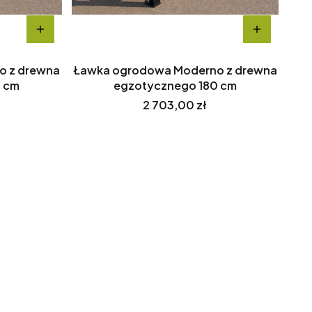
o z drewna
Ławka ogrodowa Moderno z drewna
0 cm
egzotycznego 180 cm
Cena
2 703,00 zł