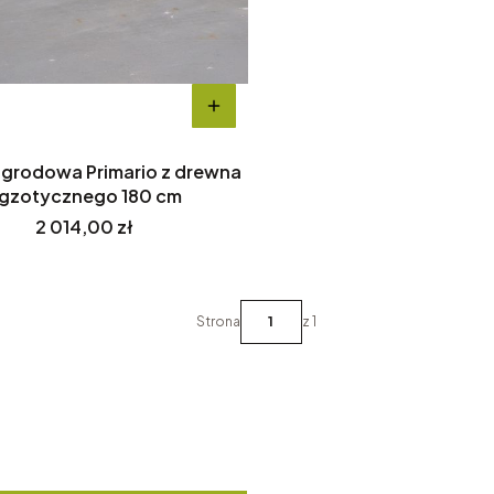
grodowa Primario z drewna
gzotycznego 180 cm
Cena
2 014,00 zł
Strona
z 1