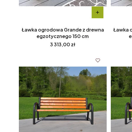
Ławka ogrodowa Grande z drewna
Ławka 
egzotycznego 150 cm
e
Cena
3 313,00 zł