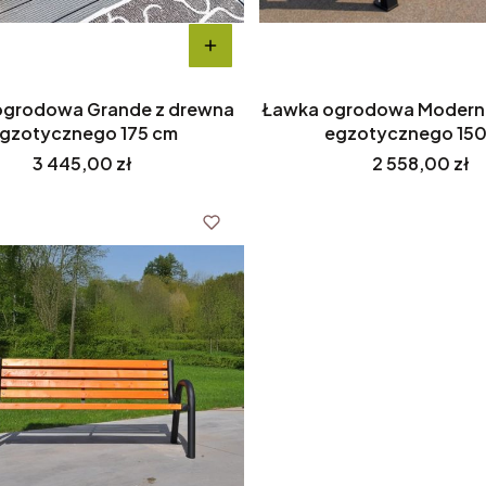
ogrodowa Grande z drewna
Ławka ogrodowa Modern
gzotycznego 175 cm
egzotycznego 15
Cena
Cena
3 445,00 zł
2 558,00 zł