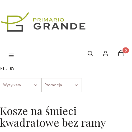
Produk
Otwórz wyszukiwark
Szukaj
Zaloguj się
Koszyk
Menu
FILTRY
Wysyłka w
Promocja
Koniec filtrów
Kosze na śmieci
kwadratowe bez ramy